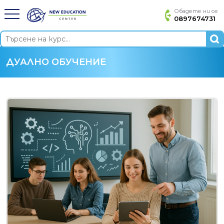
Обадете ни се
0897674731
ДУАЛНО ОБУЧЕНИЕ