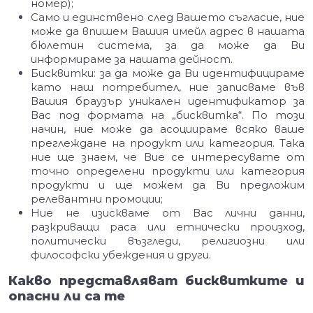
номер);
Само и единствено след Вашето съгласие, ние
може да впишем Вашия имейл адрес в нашата
бюлетин система, за да може да Ви
информираме за нашата дейност.
Бисквитки: за да може да Ви идентифицираме
като наш потребител, ние записваме във
Вашия браузър уникален идентификатор за
Вас под формата на „бисквитка“. По този
начин, ние може да асоциираме всяко ваше
преглеждане на продукт или категория. Така
ние ще знаем, че Вие се интересувате от
точно определени продукти или категория
продукти и ще можем да Ви предложим
релевантни промоции;
Ние не изискваме от Вас лични данни,
разкриващи раса или етнически произход,
политически възгледи, религиозни или
философски убеждения и други.
Какво представляват бисквитките и
опасни ли са те