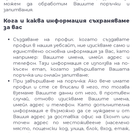
можем да обработим Вашите поръчки и
запитвания.
Кога и каква информация съхраняваме
за вас
Създаване на профил: когато създавате
профил в нашия уебсайт, ние изискваме само и
единствено основна информация за Вас, като
например: Вашите имена, имейл адрес и
телефон. Тази информация се използва на по-
късен етап, когато завършвате Вашата
поръчка или онлайн запитване;
При завършване на поръчка: Ако вече имате
профил и сте се вписали в него, то тогава
вземаме Вашите данни от него, в противен
случай, отново изискваме Вашите имена,
имейл адрес и телефон. Като допълнителна
информация е възможно да се нуждаем и от
Вашия адрес за доставка: офис на Еконт или
точен адрес по местоживеене (населено
място, пощенски код, улица, блок, вход, етаж,