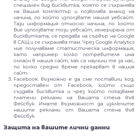
специален вид бисквитка, която се съхранява
на Вашия компютър и позволява анализ на
начина, по който използвате нашия уебсайт.
Тази информация относно начина, по който
Вие използвате този уебсайт, генерирана от
бисквитката, се предава на сървър на Google
в САЩ и се съхранява там. Чрез Google Analytics
ние получаваме статистическа информация,
като например колко потребителя има
онлайн в нашия сайт, как са научили те за нас,
по колко средно време прекарват в нашия
сайт.
Facebook: възможно е да сме поставили код,
предоставен от Facebook, който също
създава бисквитка и чрез който показваме
платени реклами на Вашата стена във
Фейсбук. Имате възможност да изключите
нашите реклами от Вашата стена във
Фейсбук.
Защита на вашите лични данни