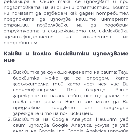
рекламиране. Също така, се използват и при
подготовката на анонимни статистики, които
ни помагат да разберем как даден потребител
предпочита да използва нашите интернет
страници, позволявайки ни да подобрим
структурата и съдържанието им, изключвайки
идентифицирането на личността на
потребителя.
Какви и колко бисквитки използваме
ние
Бисквитка за функционирането на сайта: Тази
бисквитка може да се определи като
задължителна, тъй като чрез нея ние Ви
идентифицираме. При бъдещо Ваше
зареждане на нашия сайт, ние ще знаем, че
това сте реално Вие и ще може да Ви
предложим продукти от предходно
зареждане и то на по-ниски цени.
Бисквитка на Google Analytics: Нашият уеб
сайт използва Google Analytics, услуга за уеб
анализ на Google Inc. Google Analytics използва