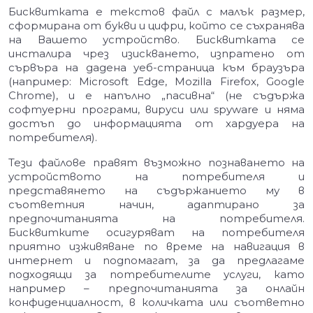
Бисквитката е текстов файл с малък размер,
сформирана от букви и цифри, който се съхранява
на Вашето устройство. Бисквитката се
инсталира чрез изискването, изпратено от
сървъра на дадена уеб-страница към браузъра
(например: Microsoft Edge, Mozilla Firefox, Google
Chrome), и е напълно „пасивна“ (не съдържа
софтуерни програми, вируси или spyware и няма
достъп до информацията от хардуера на
потребителя).
Тези файлове правят възможно познаването на
устройството на потребителя и
представянето на съдържанието му в
съответния начин, адаптирано за
предпочитанията на потребителя.
Бисквитките осигуряват на потребителя
приятно изживяване по време на навигация в
интернет и подпомагат, за да предлагаме
подходящи за потребителите услуги, като
например – предпочитанията за онлайн
конфиденциалност, в количката или съответно