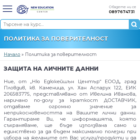
Обадете ни се
0897674731
ПОЛИТИКА ЗА ПОВЕРИТЕЛНОСТ
Начало
»
Политика за поверителност
ЗАЩИТА НА ЛИЧНИТЕ ДАННИ
Ние, от „Ню Едюкейшън Център“ ЕООД, град
Пловдив, кв. Каменица, ул. Хан Аспарух 122, ЕИК
206583775, представлявано от Ивелина Иванова,
наричано по-долу за краткост ДОСТАВЧИК,
отдаваме огромно значение за
неприкосновеността на Вашите лични данни.
Гарантираме Ви, че информацията, която
съхраняваме, ще бъде използвана само и
единствено за да бъдем максимално полезни при
избора на желаните от Вас услуги/продукти и да