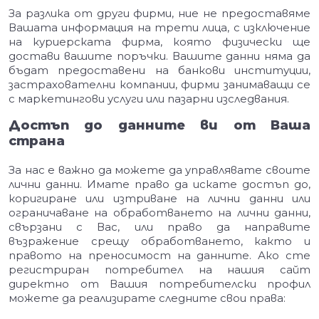
За разлика от други фирми, ние не предоставяме
Вашата информация на трети лица, с изключение
на куриерската фирма, която физически ще
достави вашите поръчки. Вашите данни няма да
бъдат предоставени на банкови институции,
застрахователни компании, фирми занимаващи се
с маркетингови услуги или пазарни изследвания.
Достъп до данните ви от Ваша
страна
За нас е важно да можете да управлявате своите
лични данни. Имате право да искате достъп до,
коригиране или изтриване на лични данни или
ограничаване на обработването на лични данни,
свързани с Вас, или право да направите
възражение срещу обработването, както и
правото на преносимост на данните. Ако сте
регистриран потребител на нашия сайт
директно от Вашия потребителски профил
можете да реализирате следните свои права: