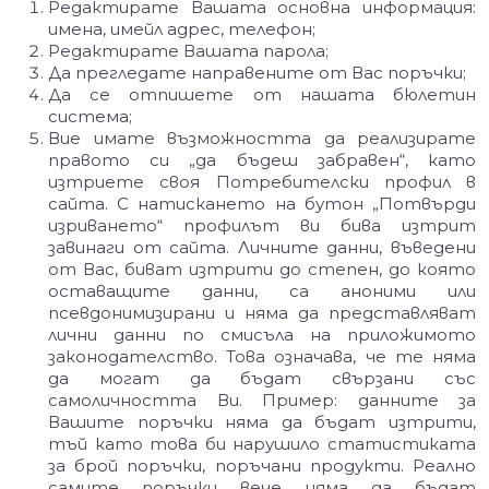
Редактирате Вашата основна информация:
имена, имейл адрес, телефон;
Редактирате Вашата парола;
Да прегледате направените от Вас поръчки;
Да се отпишете от нашата бюлетин
система;
Вие имате възможността да реализирате
правото си „да бъдеш забравен“, като
изтриете своя Потребителски профил в
сайта. С натискането на бутон „Потвърди
изриването“ профилът ви бива изтрит
завинаги от сайта. Личните данни, въведени
от Вас, биват изтрити до степен, до която
оставащите данни, са аноними или
псевдонимизирани и няма да представляват
лични данни по смисъла на приложимото
законодателство. Това означава, че те няма
да могат да бъдат свързани със
самоличността Ви. Пример: данните за
Вашите поръчки няма да бъдат изтрити,
тъй като това би нарушило статистиката
за брой поръчки, поръчани продукти. Реално
самите поръчки вече няма да бъдат