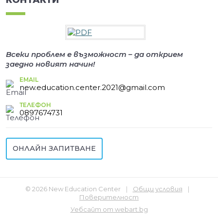
Всеки проблем е възможност – да открием
заедно новият начин!
EMAIL
new.education.center.2021@gmail.com
ТЕЛЕФОН
0897674731
ОНЛАЙН ЗАПИТВАНЕ
© 2026 New Education Center
|
Общи условия
|
Поверителност
Уебсайт от webart.bg