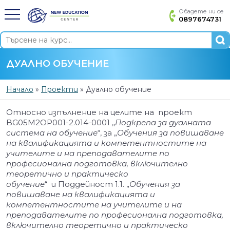
Обадете ни се
0897674731
ДУАЛНО ОБУЧЕНИЕ
Начало
»
Проекти
»
Дуално обучение
Относно изпълнение на целите на проект
BG05M2OP001-2.014-0001 ,,
Подкрепа за дуалната
система на обучение
“, за „
Обучения за повишаване
на квалификацията и компетентностите на
учителите и на преподавателите по
професионална подготовка, включително
теоретично и практическо
обучение
“ и Поддейност 1.1. „
Обучения за
повишаване на квалификацията и
компетентностите на учителите и на
преподавателите по професионална подготовка,
включително теоретично и практическо